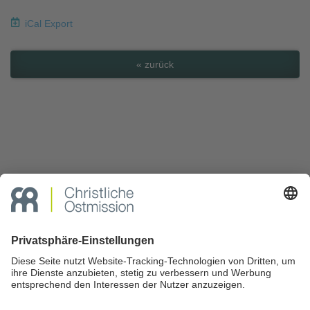
iCal Export
« zurück
JETZT SPENDEN
Kontakt
|
Sitemap
|
Rechtliches
|
Datenschutz
Privacy Settings