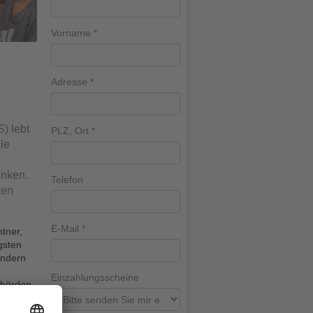
Vorname
*
Adresse
*
) lebt
PLZ, Ort
*
le
enken.
Telefon
ken
E-Mail
*
tner,
gsten
indern
Einzahlungsscheine
ehörden
der