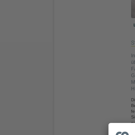
S
I
ü
F
G
M
H
Di
Be
fe
Si
g
z
K