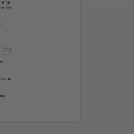
ht für
on der
S
 COM
en
che und
sie