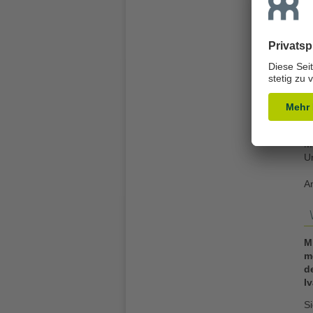
Ü
i
d
k
M
e
M
M
Me
U
A
M
m
d
I
S