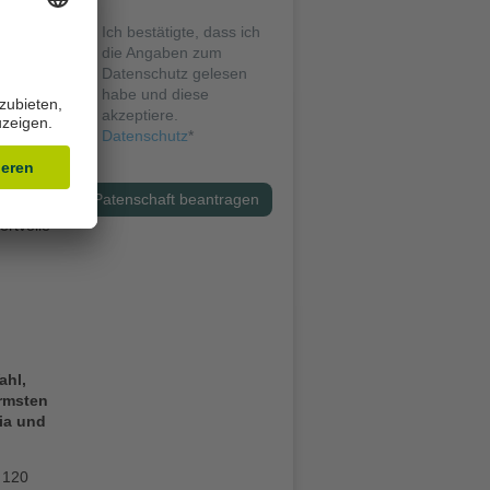
Ich bestätigte, dass ich
Hilfe in
die Angaben zum
sein,
Datenschutz gelesen
habe und diese
er
akzeptiere.
Datenschutz
*
 im
Patenschaft beantragen
eln wie
ertvolle
ahl,
Ärmsten
ia
und
 120