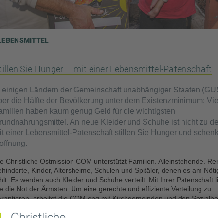
LEBENSMITTEL
tillen Sie Hunger – mit einer Lebensmittel-Patenschaft
n einigen Ländern der Gemeinschaft unabhängiger Staaten (GUS
ber die Hälfte der Bevölkerung unter dem Existenzminimum: Vie
amilien haben kaum genug Geld für die wichtigsten
rundnahrungsmittel. An neue Kleider und Schuhe ist nicht zu d
it einer Lebensmittel-Patenschaft stillen Sie Hunger und schen
offnung.
e Christliche Ostmission COM unterstützt Familien, Alleinstehende, Ren
hinderte, Kinder, Altersheime, Schulen und Spitäler, denen es am Nöti
hlt. Es werden auch Kleider und Schuhe verteilt. Mit Ihrer Patenschaft l
e die Not der Ärmsten. Um eine gerechte und effiziente Verteilung zu
arantieren, arbeitet die COM eng mit Kirchgemeinden und den Sozialb
usammen. Hilfsempfänger werden von Mitarbeitenden der Mission und 
irchgemeinden persönlich beraten und betreut.