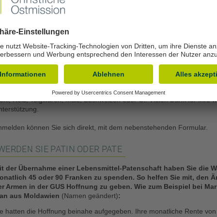
ber 50‘000 Menschen erhalten jährlich, dank Spenden aus der Schweiz, 
hrem Überlebenskampf. Das Wissen, nicht vergessen und verlassen zu 
as Wissen, dass jemand aus der Schweiz an sie denkt und sich um sie
ümmert, gibt ihnen den Mut und die Kraft weiterzuleben. Im Leben dies
enschen macht die Hilfe der Missionsfreunde aus der Schweiz den
ntscheidenden Unterschied zwischen Verzweiflung und Hoffnung.
it einer Lebensmittel-Patenschaft verändern Sie Leben: Mit 90 Franken
onat finanzieren Sie die Verteilung von rund 100 kg Grundnahrungsmitt
hl, Reis, Teigwaren, Mais, Buchweizen oder Öl. Vielen Dank für Ihre w
nterstützung.
nmelden können Sie sich direkt, mit dem nebenstehenden Formular.
WERDEN SIE PATIN ODER PATE
it der Übernahme einer Lebensmittel-Patenschaft haben Sie die W
onatlich 45 oder 90 Franken zu spenden. So helfen Sie mit, den 
er Armen in der GUS Hoffnung zu geben. Wie zum Beispiel bei Mar
van
aus Moldawien
(Namen geändert)
:
ie hatten die Hoffnung beinahe aufgegeben. Ihre monatliche Rente von